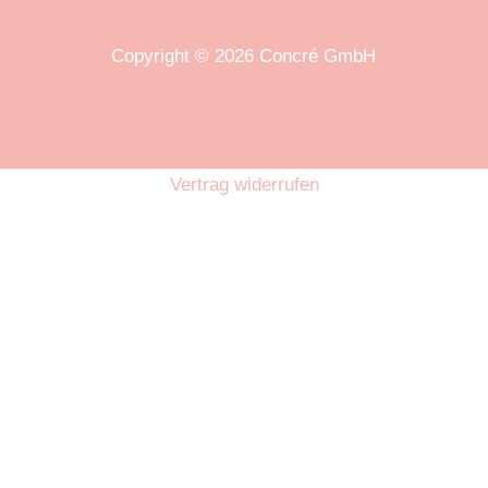
Copyright © 2026 Concré GmbH
Vertrag widerrufen
Home
News
Online-Anfrage
Uploads
Copyright Concré GmbH 2023