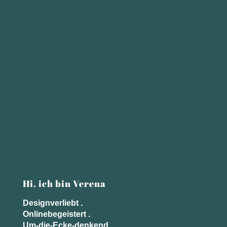
Hi, ich bin Verena
Designverliebt .
Onlinebegeistert .
Um-die-Ecke-denkend .