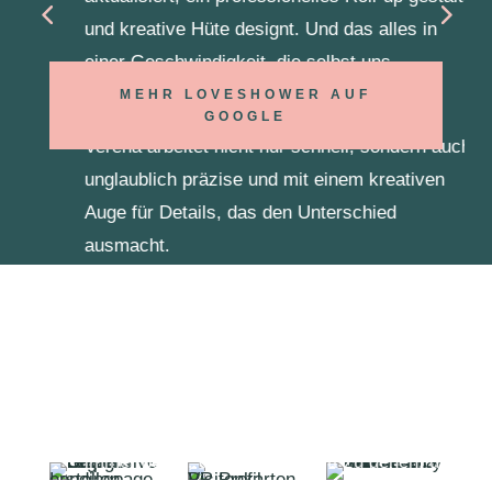
und kreative Hüte designt. Und das alles in
einer Geschwindigkeit, die selbst uns
überrascht hat!
MEHR LOVESHOWER AUF
GOOGLE
Verena arbeitet nicht nur schnell, sondern auch
unglaublich präzise und mit einem kreativen
Auge für Details, das den Unterschied
ausmacht.
Was die Zusammenarbeit mit Verena besonders
bemerkenswert macht, ist das Gefühl, dass sie
ein Teil unseres Teams ist – als würde sie direkt
bei uns im Büro sitzen. Sie ist nicht nur extrem
zuverlässig, sondern auch einfallsreich und
immer bereit, den Extra-Schritt zu gehen, um