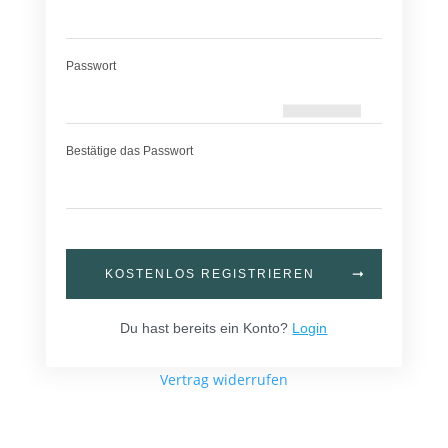
Passwort
Bestätige das Passwort
KOSTENLOS REGISTRIEREN
Du hast bereits ein Konto?
Login
Vertrag widerrufen
Home
News
Online-Anfrage
Uploads
Copyright Concré GmbH 2023