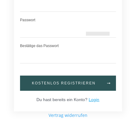
Passwort
Bestätige das Passwort
KOSTENLOS REGISTRIEREN
Du hast bereits ein Konto?
Login
Vertrag widerrufen
Home
News
Online-Anfrage
Uploads
Copyright Concré GmbH 2023