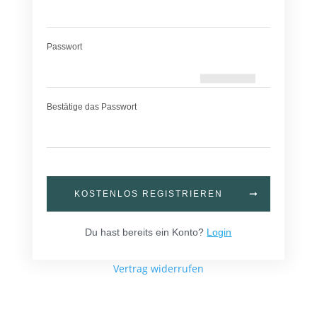
Passwort
Bestätige das Passwort
KOSTENLOS REGISTRIEREN
Du hast bereits ein Konto?
Login
Vertrag widerrufen
Home
News
Online-Anfrage
Uploads
Copyright Concré GmbH 2023